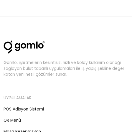
Gomlo, işletmelerin kesintisiz, hızlı ve kolay kullanım olanağı
sağlayan bulut tabanlı uygulamaları ile iş yapış şekline değer
katan yeni nesil çözümler sunar.
UYGULAMALAR
POS Adisyon Sistemi
QR Menü
Masa Rezervasyon