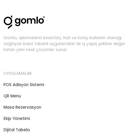
Gomlo, işletmelerin kesintisiz, hızlı ve kolay kullanım olanağı
sağlayan bulut tabanlı uygulamaları ile iş yapış şekline değer
katan yeni nesil çözümler sunar.
UYGULAMALAR
POS Adisyon Sistemi
QR Menü
Masa Rezervasyon
Ekip Yönetimi
Dijital Tabela